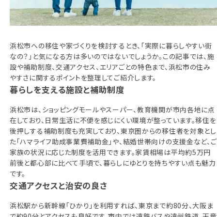
相談予約
お知らせ
浜松市への移住や家づくりを検討するとき、「実際に暮らしやすい街
ご相談の流れ
なの？」と気になる方は多いのではないでしょうか。この記事では、施
よくある質問
設や補助制度、交通アクセス、エリアごとの特色まで、浜松市の住み
やすさに関するポイントを整理してご紹介します。
ご利用案内
暮らしを支える施設と補助制度
浜松市は、ショッピングモールやスーパー、教育機関が市内各地に点
在しており、日常生活に不便を感じにくい環境が整っています。移住を
後押しする補助制度も充実しており、東京圏からの移住者を対象とし
た「ハマライフ助成事業費補助金」や、結婚世帯向けの支援金など、ご
家族の状況に応じた制度を活用できます。家賃相場は平均約5万円
前後と都心部に比べて手頃で、暮らしにゆとりを持ちやすい点も魅力
です。
交通アクセスと治安の良さ
浜松駅から新幹線「ひかり」を利用すれば、東京まで約80分、大阪ま
で約90分とアクセスも良好です。市内では遠鉄バスや遠州鉄道、天竜