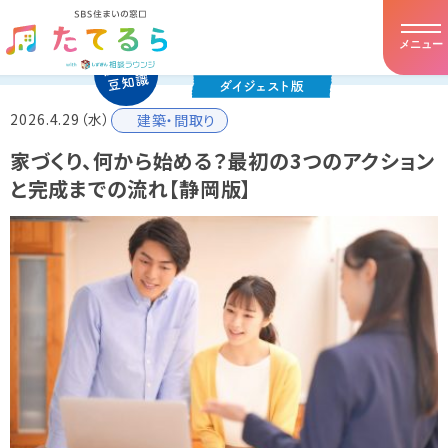
メニュー
ホーム
2026.4.29（水）
建築・間取り
たてるらとは
家づくり、何から始める？最初の3つのアクション
と完成までの流れ【静岡版】
提携住宅会社
イベント・キャンペーン
アドバイザー紹介
お客様の声
住まいの豆知識
店舗詳細・アクセス