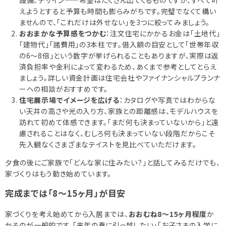
設備、デザイン——希望はたくさん出てくるものですが、すべて叶
えようとすると予算も時間も膨らみがちです。完璧でなくて構い
ませんので、「これだけは外せない」を3つに絞ってみましょう。
おおまかな予算感をつかむ
：注文住宅にかかるお金は「土地代」
「建物代」「諸費用」の3本柱です。借入額の目安として「世帯年収
の6〜8倍」という数字が挙げられることもありますが、実際は返
済負担率や金利によって変わるため、あくまで参考としてとらえ
ましょう。詳しい資金計画は住宅会社やファイナンシャルプランナ
ーへの相談がおすすめです。
住宅展示場でイメージを広げる
：カタログや写真ではわからな
い天井の高さや光の入り方、家族との距離感は、モデルハウスを
訪れて初めて体感できます。「まだ何も決まっていないから」と遠
慮されることはなく、むしろ何も決まっていない段階だからこそ
先入観なくさまざまなテイストを見比べていただけます。
夕食の後にご家族で「どんな家に住みたい？」と話してみるだけでも、
家づくりはもう動き始めています。
完成までは「8〜15ヶ月」が目安
家づくりを考え始めてから入居までは、
おおむね8〜15ヶ月程度
か
かるのが一般的です。「来年の春に引っ越したい」「お子さまの入学に