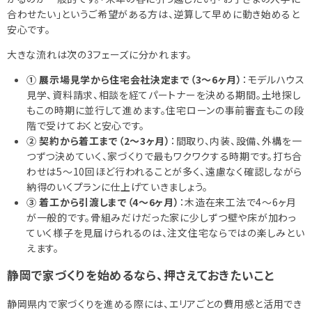
合わせたい」というご希望がある方は、逆算して早めに動き始めると
安心です。
大きな流れは次の3フェーズに分かれます。
① 展示場見学から住宅会社決定まで（3〜6ヶ月）
：モデルハウス
見学、資料請求、相談を経てパートナーを決める期間。土地探し
もこの時期に並行して進めます。住宅ローンの事前審査もこの段
階で受けておくと安心です。
② 契約から着工まで（2〜3ヶ月）
：間取り、内装、設備、外構を一
つずつ決めていく、家づくりで最もワクワクする時期です。打ち合
わせは5〜10回ほど行われることが多く、遠慮なく確認しながら
納得のいくプランに仕上げていきましょう。
③ 着工から引渡しまで（4〜6ヶ月）
：木造在来工法で4〜6ヶ月
が一般的です。骨組みだけだった家に少しずつ壁や床が加わっ
ていく様子を見届けられるのは、注文住宅ならではの楽しみとい
えます。
静岡で家づくりを始めるなら、押さえておきたいこと
静岡県内で家づくりを進める際には、エリアごとの費用感と活用でき