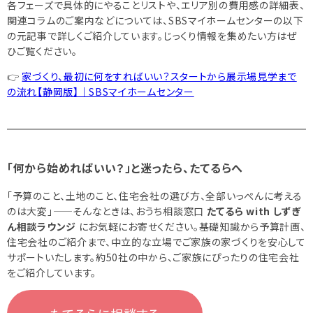
各フェーズで具体的にやることリストや、エリア別の費用感の詳細表、
関連コラムのご案内などについては、SBSマイホームセンターの以下
の元記事で詳しくご紹介しています。じっくり情報を集めたい方はぜ
ひご覧ください。
👉
家づくり、最初に何をすればいい？スタートから展示場見学まで
の流れ【静岡版】｜SBSマイホームセンター
「何から始めればいい？」と迷ったら、たてるらへ
「予算のこと、土地のこと、住宅会社の選び方、全部いっぺんに考える
のは大変」——そんなときは、おうち相談窓口
たてるら with しずぎ
ん相談ラウンジ
にお気軽にお寄せください。基礎知識から予算計画、
住宅会社のご紹介まで、中立的な立場でご家族の家づくりを安心して
サポートいたします。約50社の中から、ご家族にぴったりの住宅会社
をご紹介しています。