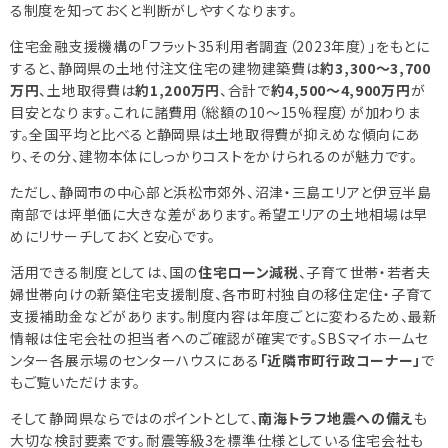
る制度を知っておくと判断がしやすくなります。
住宅金融支援機構の「フラット35利用者調査（2023年度）」をもとに
すると、静岡県の土地付注文住宅の建物建築費は
約3,300〜3,700
万円
、土地取得費は
約1,200万円
、合計で
約4,500〜4,900万円
が
目安となります。これに諸費用（総額の10〜15%程度）が加わりま
す。全国平均と比べると静岡県は土地取得費が抑えめな傾向にあ
り、その分、建物本体にしっかりコストをかけられるのが魅力です。
ただし、静岡市の中心部と浜松市郊外、沼津・三島エリアと伊豆半島
南部では坪単価に大きな差があります。希望エリアの土地相場は早
めにリサーチしておくと安心です。
活用できる制度としては、国の
住宅ローン減税
、子育て世帯・若者夫
婦世帯向けの新築住宅支援制度、各市町村独自の移住定住・子育て
支援補助金などがあります。制度内容は年度ごとに変わるため、最新
情報は住宅会社の担当者へのご確認が確実です。SBSマイホームセ
ンター各展示場のセンターハウスにある
「近隣市町行政コーナー」
で
もご覧いただけます。
そして静岡県ならではのポイントとして、
南海トラフ地震への備え
も
大切な検討要素です。耐震等級3を標準仕様としている住宅会社も