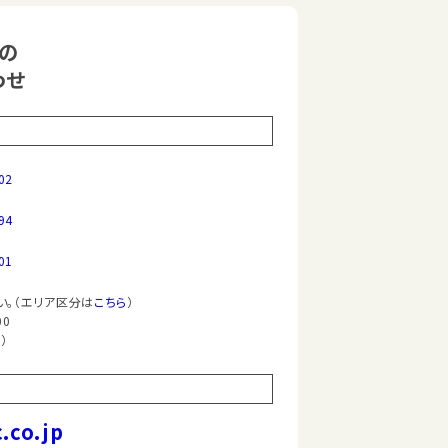
の
わせ
02
94
01
。（エリア区分は
こちら
）
00
）
.co.jp