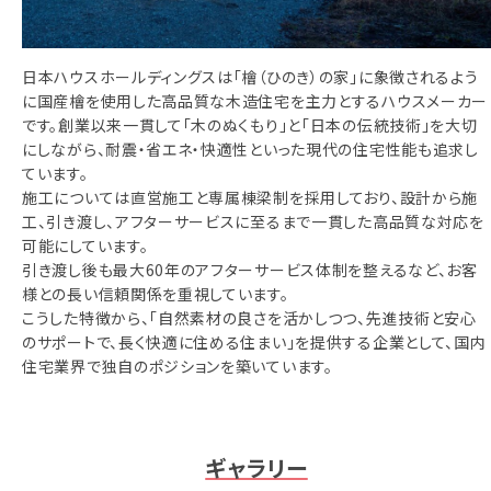
相談予約
お知らせ
日本ハウスホールディングスは「檜（ひのき）の家」に象徴されるよう
に国産檜を使用した高品質な木造住宅を主力とするハウスメーカー
ご相談の流れ
です。創業以来一貫して「木のぬくもり」と「日本の伝統技術」を大切
にしながら、耐震・省エネ・快適性といった現代の住宅性能も追求し
よくある質問
ています。
ご利用案内
施工については直営施工と専属棟梁制を採用しており、設計から施
工、引き渡し、アフターサービスに至るまで一貫した高品質な対応を
可能にしています。
引き渡し後も最大60年のアフターサービス体制を整えるなど、お客
様との長い信頼関係を重視しています。
こうした特徴から、「自然素材の良さを活かしつつ、先進技術と安心
のサポートで、長く快適に住める住まい」を提供する企業として、国内
住宅業界で独自のポジションを築いています。
ギャラリー