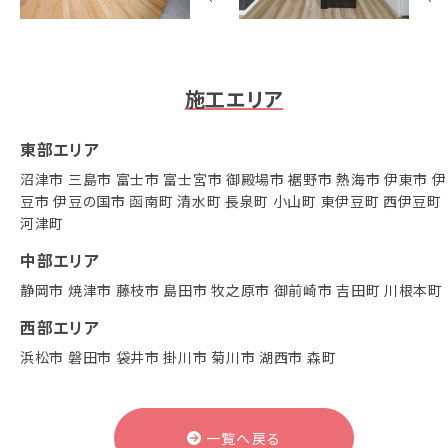
施工エリア
東部エリア
沼津市
三島市
富士市
富士宮市
御殿場市
裾野市
熱海市
伊東市
伊
豆市
伊豆の国市
函南町
清水町
長泉町
小山町
東伊豆町
西伊豆町
河津町
中部エリア
静岡市
焼津市
藤枝市
島田市
牧之原市
御前崎市
吉田町
川根本町
西部エリア
浜松市
磐田市
袋井市
掛川市
菊川市
湖西市
森町
一覧へ戻る