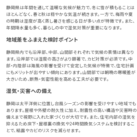
静岡県は年間を通して温暖な気候が魅力で、冬に雪が積もることは
ほとんどなく、春と秋は穏やかな気温が続きます。一方で、梅雨や夏
の時期は湿度が高く蒸し暑さを感じる日が多い点が特徴です。また、
年間降水量も多く、暮らしの中で湿気対策が重要になります。
地域差をふまえた検討ポイント
静岡県内でも沿岸部、中部、山間部それぞれで気候の表情は異なり
ます。沿岸部では湿度の高さがより顕著で、カビ対策が必須です。中
部・内陸部は海風の影響を受けて安定した気候が特徴で、住宅計画
にもメリットが出やすい傾向にあります。山間部では朝晩の寒暖差が
大きいため、断熱・気密性能を高める工夫が必要です。
湿気・災害への備え
静岡は太平洋側に位置し台風シーズンの影響を受けやすい地域でも
あります。屋根や外壁の耐久性に加え、耐震性の高い構造や災害時の
備えまで視野に入れた家づくりが大切です。また、住宅内部の湿気を
抑えるため床下・屋根裏の換気や24時間換気システムを検討するこ
とで、結露やカビのリスクを減らせます。