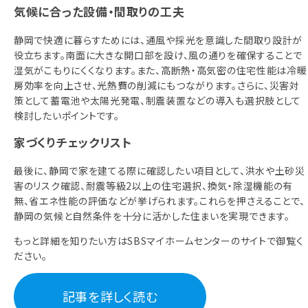
気候に合った設備・間取りの工夫
静岡で快適に暮らすためには、通風や採光を意識した間取り設計が
役立ちます。南面に大きな開口部を設け、風の通りを確保することで
湿気がこもりにくくなります。また、高断熱・高気密の住宅性能は冷暖
房効率を向上させ、光熱費の削減にもつながります。さらに、災害対
策として蓄電池や太陽光発電、制震装置などの導入も選択肢として
検討したいポイントです。
家づくりチェックリスト
最後に、静岡で家を建てる際に確認したい項目として、洪水や土砂災
害のリスク確認、耐震等級2以上の住宅選択、換気・除湿機能の有
無、省エネ性能の評価などが挙げられます。これらを押さえることで、
静岡の気候と自然条件を十分に活かした住まいを実現できます。
もっと詳細を知りたい方はSBSマイホームセンターのサイトで御覧く
ださい。
記事を詳しく読む