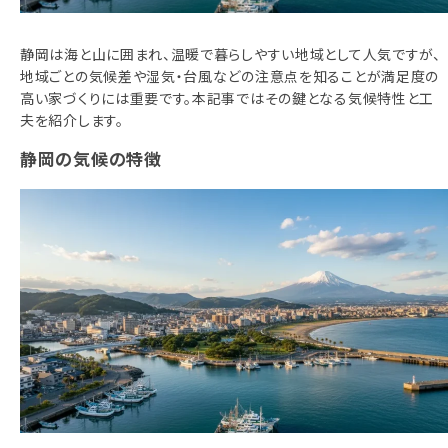
相談予約
静岡は海と山に囲まれ、温暖で暮らしやすい地域として人気ですが、
お知らせ
地域ごとの気候差や湿気・台風などの注意点を知ることが満足度の
ご相談の流れ
高い家づくりには重要です。本記事ではその鍵となる気候特性と工
夫を紹介します。
よくある質問
静岡の気候の特徴
ご利用案内