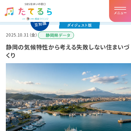
メニュー
ホーム
2025.10.31（金）
静岡県データ
たてるらとは
静岡の気候特性から考える失敗しない住まいづ
くり
提携住宅会社
イベント・キャンペーン
アドバイザー紹介
お客様の声
住まいの豆知識
店舗詳細・アクセス