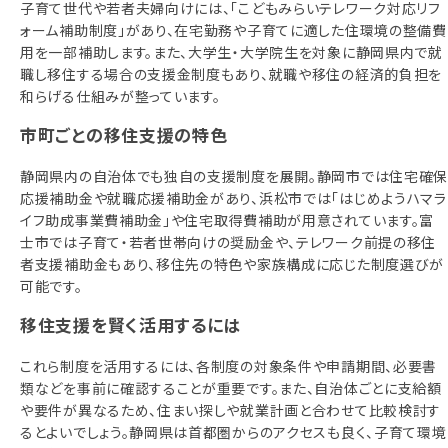
子育て世代や若者夫婦向けには、「こどもみらいテレワーク対応リフ
ォーム補助制度」があり、在宅勤務や子育てに適した住環境の整備費
用を一部補助します。また、大学生・大学院生を対象に静岡県内で就
職し移住する場合の支援金制度もあり、就職や移住の経済的負担を
和らげる仕組みが整っています。
市町ごとの移住支援の特色
静岡県内の自治体でも独自の支援制度を展開。静岡市では住宅確
応援補助金や就職応援補助金があり、浜松市では「はじめようハマラ
イフ助成事業費補助金」や住宅取得費補助が用意されています。富
士市では子育て・若者世帯向けの奨励金や、テレワーク前提の移住
者支援補助金もあり、移住先の特色や家族構成に応じた制度選びが
可能です。
移住支援を賢く活用するには
これら制度を活用するには、各制度の対象条件や申請期間、必要書
類などを事前に確認することが重要です。また、自治体ごとに支給額
や要件が異なるため、住まい探しや就業計画と合わせて比較検討す
るとよいでしょう。静岡県は首都圏からのアクセスも良く、子育て環境